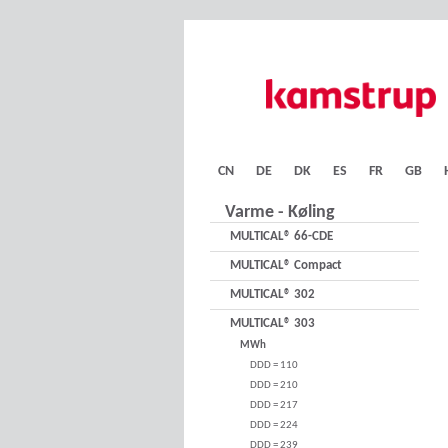
CN
DE
DK
ES
FR
GB
Varme - Køling
MULTICAL® 66-CDE
MULTICAL® Compact
MULTICAL® 302
MULTICAL® 303
MWh
DDD = 110
DDD = 210
DDD = 217
DDD = 224
DDD = 239